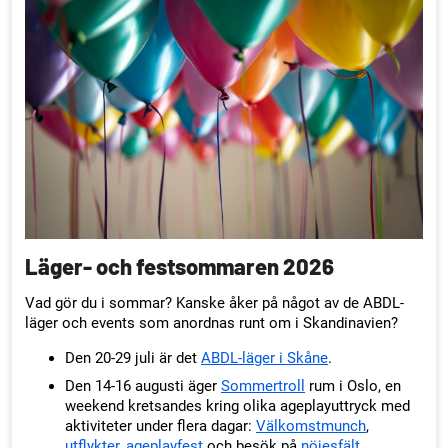
Läger- och festsommaren 2026
Vad gör du i sommar? Kanske åker på något av de ABDL-
läger och events som anordnas runt om i Skandinavien?
Den 20-29 juli är det
ABDL-läger i Skåne
.
Den 14-16 augusti äger
Sommertroll
rum i Oslo, en
weekend kretsandes kring olika ageplayuttryck med
aktiviteter under flera dagar:
Välkomst­munch
,
utflykter
,
ageplay­fest
och besök på
nöjesfält
.