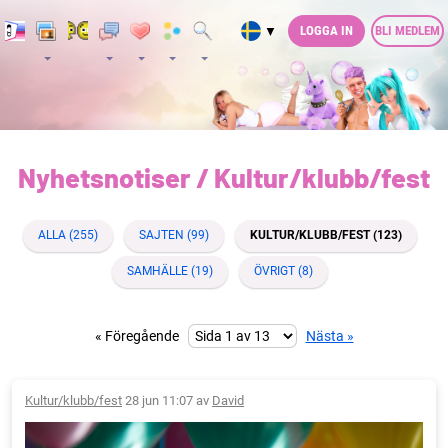
LOGGA IN
BLI MEDLEM
▼
Nyhetsnotiser / Kultur/klubb/fest
ALLA (255)
SAJTEN (99)
KULTUR/KLUBB/FEST (123)
SAMHÄLLE (19)
ÖVRIGT (8)
« Föregående
Nästa »
Kultur/klubb/fest
28 jun 11:07 av
David