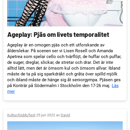
Ageplay: Pjäs om livets temporalitet
Ageplay är en omogen pjäs och ett utforskande av
ålderslekar. På scenen ser vi Lisen Rosell och Amanda
Apetrea som spelar cello och tvärflöjt, de huffar och puffar,
de suger, dreglar, slickar, de stretar och drar. Det är inte
alltid lätt, men det är ömsom kul och ömsom allvar. Ibland
måste de ta på sig sparkdräkt och gråta över spilld mjölk
och ibland måste de hänge sig åt seniorgympa. Pjäsen ges
på Konträr på Södermalm i Stockholm den 17-26 maj.
Läs
mer
Kultur/klubb/fest
25 jun 2022 av
David