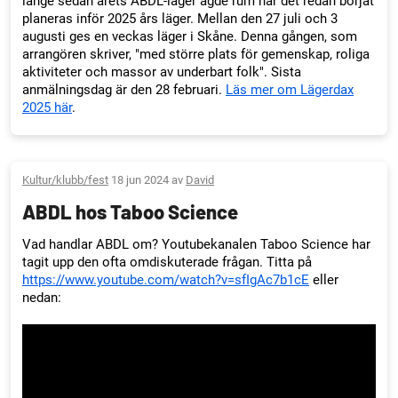
länge sedan årets ABDL-läger ägde rum har det redan börjat
planeras inför 2025 års läger. Mellan den 27 juli och 3
augusti ges en veckas läger i Skåne. Denna gången, som
arrangören skriver, "med större plats för gemenskap, roliga
aktiviteter och massor av underbart folk". Sista
anmälningsdag är den 28 februari.
Läs mer om Lägerdax
2025 här
.
Kultur/klubb/fest
18 jun 2024 av
David
ABDL hos Taboo Science
Vad handlar ABDL om? Youtubekanalen Taboo Science har
tagit upp den ofta omdiskuterade frågan. Titta på
https://www.youtube.com/watch?v=sfIgAc7b1cE
eller
nedan: