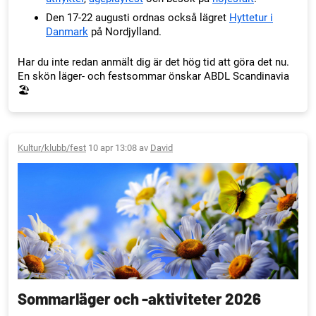
Den 17-22 augusti ordnas också lägret
Hyttetur i
Danmark
på Nordjylland.
Har du inte redan anmält dig är det hög tid att göra det nu.
En skön läger- och festsommar önskar ABDL Scandinavia
🏖️
Kultur/klubb/fest
10 apr 13:08 av
David
Sommarläger och -aktiviteter 2026