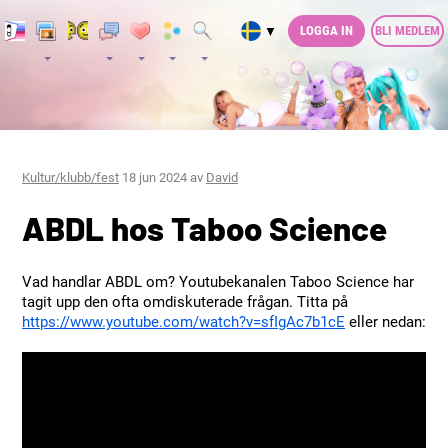
LOGGA IN
BLI MEDLEM
▼
Kultur/klubb/fest
18 jun 2024 av
David
ABDL hos Taboo Science
Vad handlar ABDL om? Youtubekanalen Taboo Science har
tagit upp den ofta omdiskuterade frågan. Titta på
https://www.youtube.com/watch?v=sfIgAc7b1cE
eller nedan: