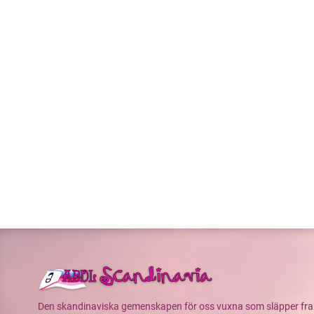
Den skandinaviska gemenskapen för oss vuxna som släpper fram v