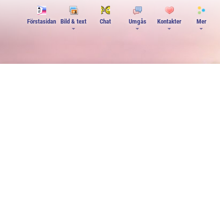
Förstasidan
Bild & text
Chat
Umgås
Kontakter
Mer