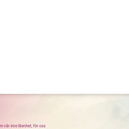
år inre litenhet, för oss