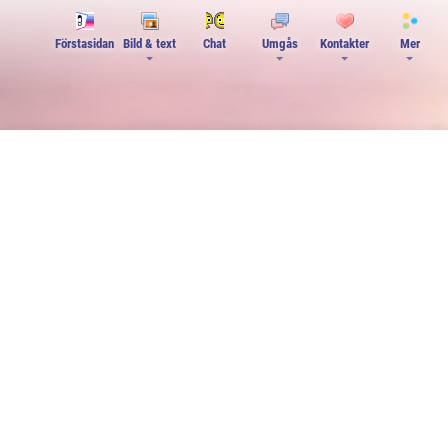
Förstasidan
Bild & text
Chat
Umgås
Kontakter
Mer