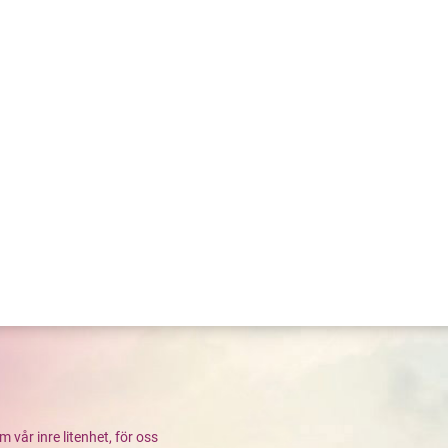
år inre litenhet, för oss