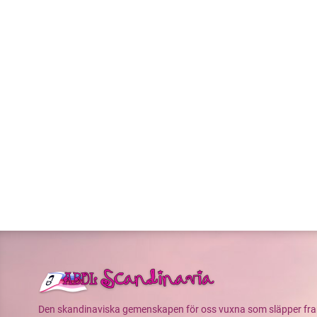
Den skandinaviska gemenskapen för oss vuxna som släpper fram v