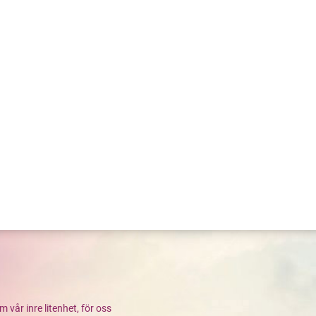
år inre litenhet, för oss