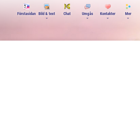
Förstasidan
Bild & text
Chat
Umgås
Kontakter
Mer