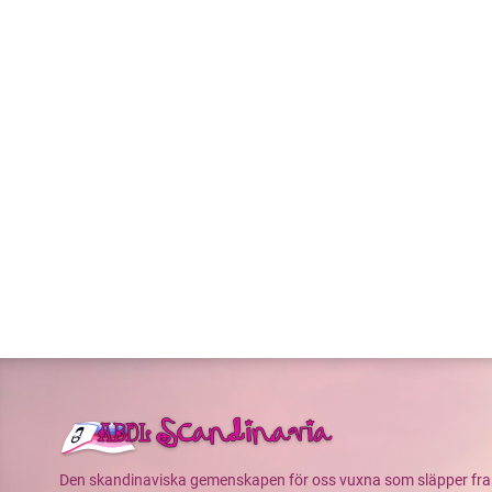
Den skandinaviska gemenskapen för oss vuxna som släpper fram v