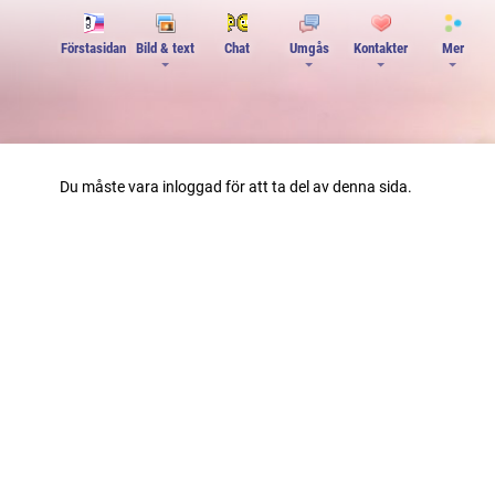
Förstasidan
Bild & text
Chat
Umgås
Kontakter
Mer
Du måste vara inloggad för att ta del av denna sida.