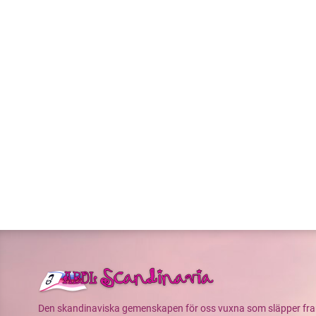
Den skandinaviska gemenskapen för oss vuxna som släpper fram v