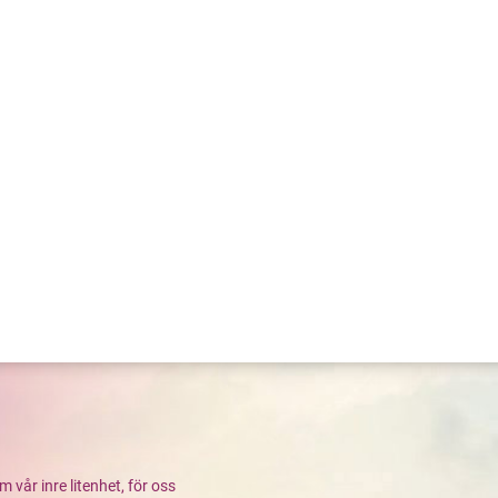
år inre litenhet, för oss