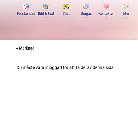
Förstasidan
Bild & text
Chat
Umgås
Kontakter
Mer
◂ Marknad
Du måste vara inloggad för att ta del av denna sida.