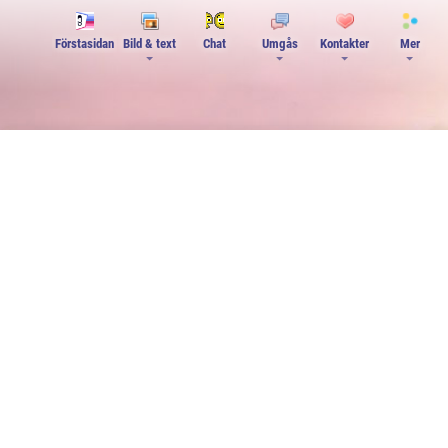
Förstasidan
Bild & text
Chat
Umgås
Kontakter
Mer