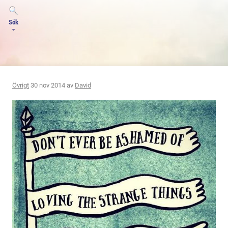
Sök
Övrigt
30 nov 2014 av
David