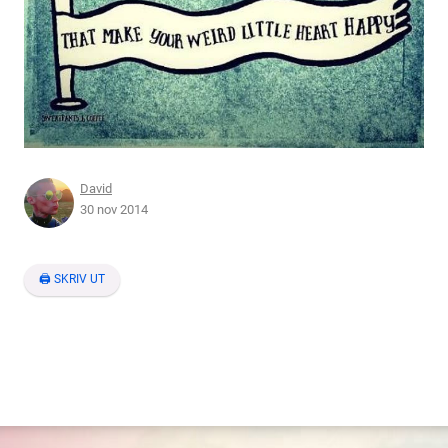
David
30 nov 2014
🖨 SKRIV UT